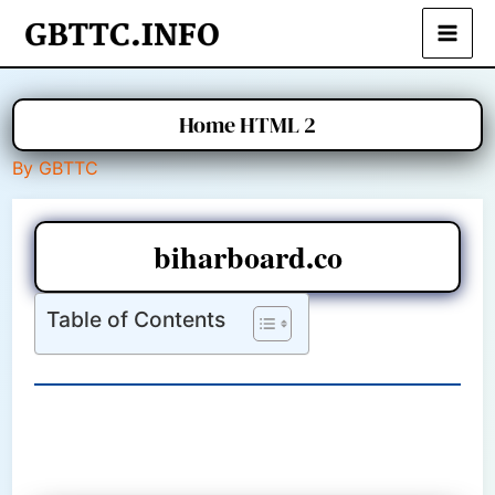
Skip
to
Mai
content
Men
Home HTML 2
By
GBTTC
biharboard.co
Table of Contents