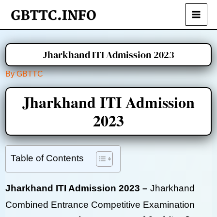
Skip
to
Main
content
Men
Jharkhand ITI Admission 2023
By
GBTTC
Jharkhand ITI Admission
2023
Table of Contents
Jharkhand ITI Admission 2023 –
Jharkhand
Combined Entrance Competitive Examination