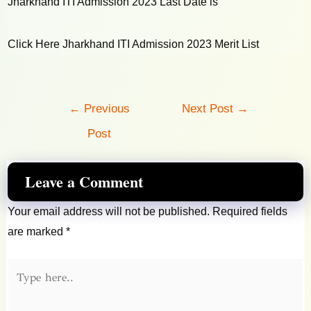
Jharkhand ITI Admission 2023 Last Date is
Click Here Jharkhand ITI Admission 2023 Merit List
Post
←
Previous
Next Post
→
navigation
Post
Leave a Comment
Your email address will not be published.
Required fields
are marked
*
Type
here..