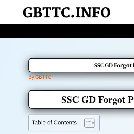
Skip
to
content
SSC GD Forgot 
By
GBTTC
SSC GD Forgot Pa
Table of Contents